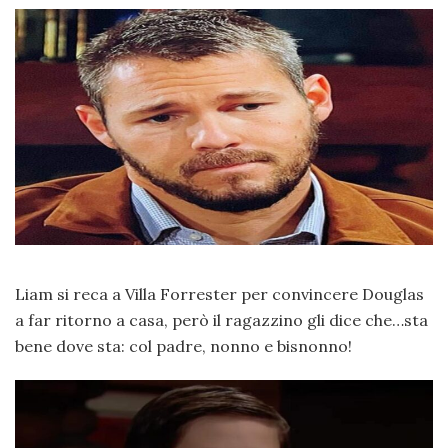
Liam si reca a Villa Forrester per convincere Douglas
a far ritorno a casa, però il ragazzino gli dice che…sta
bene dove sta: col padre, nonno e bisnonno!