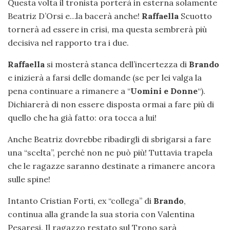
Questa volta il tronista porterà in esterna solamente
Beatriz D’Orsi e…la bacerà anche!
Raffaella
Scuotto
tornerà ad essere in crisi, ma questa sembrerà più
decisiva nel rapporto tra i due.
Raffaella
si mosterà stanca dell’incertezza di
Brando
e inizierà a farsi delle domande (se per lei valga la
pena continuare a rimanere a “
Uomini e Donne
“).
Dichiarerà di non essere disposta ormai a fare più di
quello che ha già fatto: ora tocca a lui!
Anche Beatriz dovrebbe ribadirgli di sbrigarsi a fare
una “scelta”, perché non ne può più! Tuttavia trapela
che le ragazze saranno destinate a rimanere ancora
sulle spine!
Intanto Cristian Forti, ex “collega” di
Brando
,
continua alla grande la sua storia con Valentina
Pesaresi. Il ragazzo restato sul Trono sarà