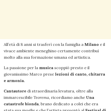
All’età di 8 anni si trasferì con la famiglia a
Milano
e il
vivace ambiente meneghino certamente contribuì
molto alla sua formazione umana ed artistica.
La passione per la
musica
scoppiò presto e il
giovanissimo Marco prese
lezioni di canto, chitarra
e armonia.
Cantautore
di straordinaria levatura, oltre alla
immarcescibile
Teorema,
ricordiamo anche
Una
catastrofe bionda
, brano dedicato a colei che era
stata sua moglie e che l’artista presentò al
Festival di