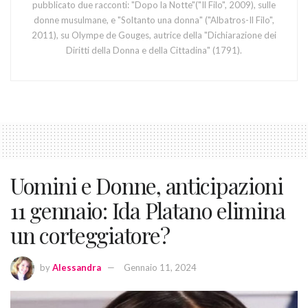
pubblicato due racconti: "Dopo la Notte"("Il Filo", 2009), sulle
donne musulmane, e "Soltanto una donna" ("Albatros-Il Filo",
2011), su Olympe de Gouges, autrice della "Dichiarazione dei
Diritti della Donna e della Cittadina" (1791).
Uomini e Donne, anticipazioni
11 gennaio: Ida Platano elimina
un corteggiatore?
by
Alessandra
Gennaio 11, 2024