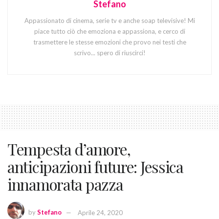
Stefano
Appassionato di cinema, serie tv e anche soap televisive! Mi
piace tutto ciò che emoziona e appassiona, e cerco di
trasmettere le stesse emozioni che provo nei testi che
scrivo... spero di riuscirci!
Tempesta d’amore,
anticipazioni future: Jessica
innamorata pazza
by
Stefano
Aprile 24, 2020