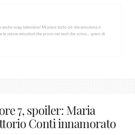
e anche soap televisive! Mi piace tutto ciò che emoziona e
 le stesse emozioni che provo nei testi che scrivo... spero di
ore 7, spoiler: Maria
ittorio Conti innamorato