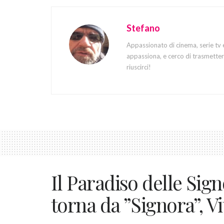
Stefano
Appassionato di cinema, serie tv 
appassiona, e cerco di trasmettere
riuscirci!
Il Paradiso delle Sign
torna da ”Signora”, V