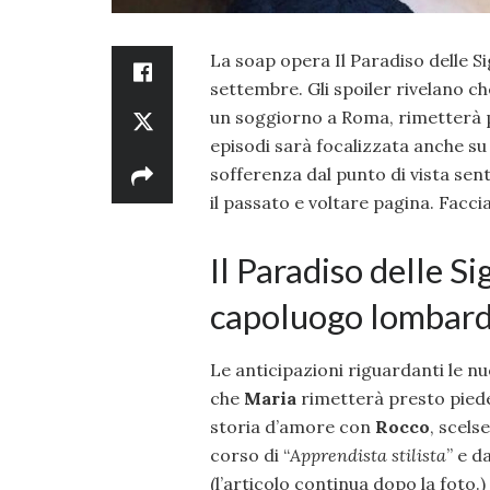
La soap opera Il Paradiso delle S
settembre. Gli spoiler rivelano ch
un soggiorno a Roma, rimetterà p
episodi sarà focalizzata anche s
sofferenza dal punto di vista sent
il passato e voltare pagina. Facci
Il Paradiso delle S
capoluogo lombard
Le anticipazioni riguardanti le n
che
Maria
rimetterà presto piede
storia d’amore con
Rocco
, scels
corso di “
Apprendista stilista
” e d
(l’articolo continua dopo la foto.)