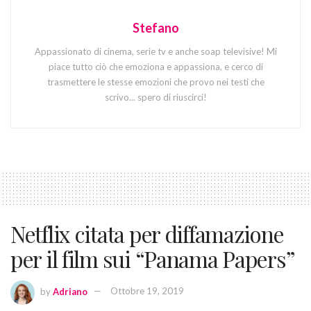
Stefano
Appassionato di cinema, serie tv e anche soap televisive! Mi
piace tutto ciò che emoziona e appassiona, e cerco di
trasmettere le stesse emozioni che provo nei testi che
scrivo... spero di riuscirci!
Netflix citata per diffamazione
per il film sui “Panama Papers”
by
Adriano
Ottobre 19, 2019