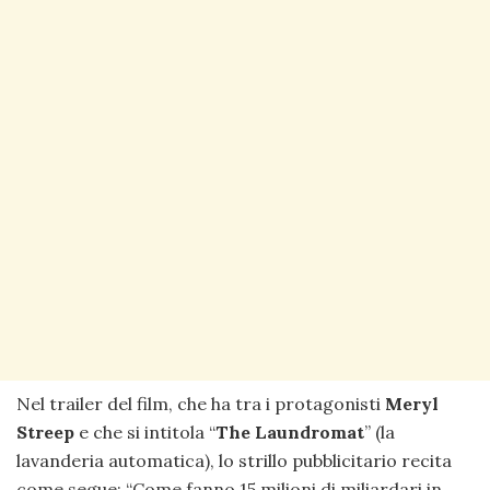
Nel trailer del film, che ha tra i protagonisti
Meryl
Streep
e che si intitola “
The Laundromat
” (la
lavanderia automatica), lo strillo pubblicitario recita
come segue: “Come fanno 15 milioni di miliardari in