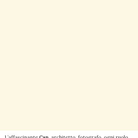
L’affascinante
Can
, architetto, fotografo, ogni ruolo