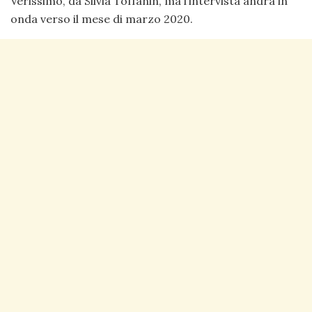
Verissimo, da Silvia Toffanin, ma l’intervista andrà in
onda verso il mese di marzo 2020.