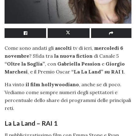
Come sono andati gli
ascolti
tv di ieri,
mercoledì 6
novembre
? Sfida tra
la nuova fiction
di Canale 5
“Oltre la Soglia”
, con
Gabriella Pession
e
Giorgio
Marchesi
, e il Premio Oscar
“La La Land” su RAI 1
.
Ha vinto
il film hollywoodiano
, anche se di poco.
Vediamo come sempre numeri degli spettatori e
percentuale dello share dei programmi delle principali
reti.
La La Land – RAI 1
Il pubblicizzatissimo film con Emma Stone e Ryan