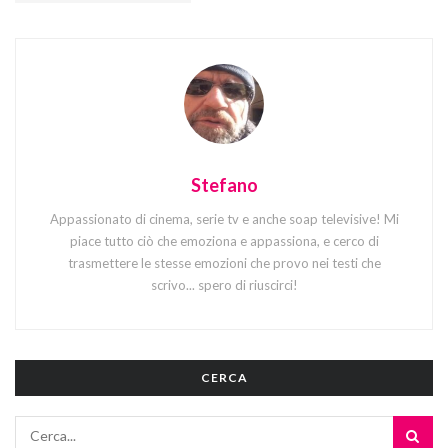
Stefano
Appassionato di cinema, serie tv e anche soap televisive! Mi
piace tutto ciò che emoziona e appassiona, e cerco di
trasmettere le stesse emozioni che provo nei testi che
scrivo... spero di riuscirci!
CERCA