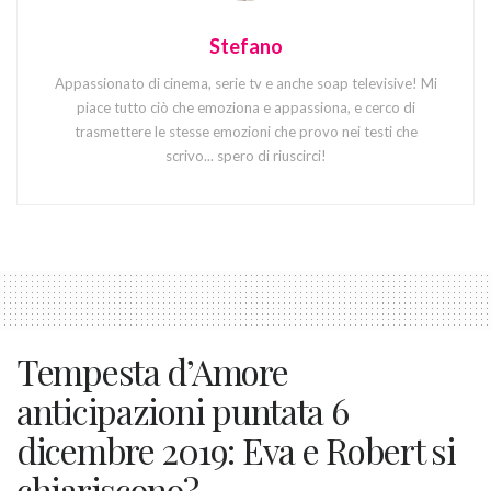
Stefano
Appassionato di cinema, serie tv e anche soap televisive! Mi
piace tutto ciò che emoziona e appassiona, e cerco di
trasmettere le stesse emozioni che provo nei testi che
scrivo... spero di riuscirci!
Tempesta d’Amore
anticipazioni puntata 6
dicembre 2019: Eva e Robert si
chiariscono?