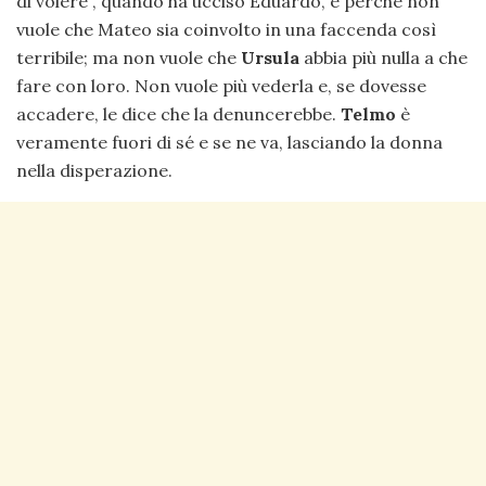
di volere”, quando ha ucciso Eduardo, e perché non
vuole che Mateo sia coinvolto in una faccenda così
terribile; ma non vuole che
Ursula
abbia più nulla a che
fare con loro. Non vuole più vederla e, se dovesse
accadere, le dice che la denuncerebbe.
Telmo
è
veramente fuori di sé e se ne va, lasciando la donna
nella disperazione.