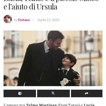
e l’aiuto di Ursula
by
Stefano
Aprile 13, 2020
L’amore tra
Telmo Martinez
(Dani Tatay) e
Lucia