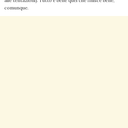
alle tentazioni). Tutto è bene quel che finisce bene,
comunque.