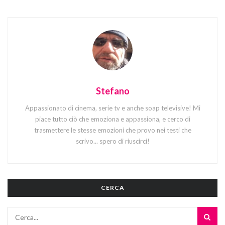
Stefano
Appassionato di cinema, serie tv e anche soap televisive! Mi
piace tutto ciò che emoziona e appassiona, e cerco di
trasmettere le stesse emozioni che provo nei testi che
scrivo... spero di riuscirci!
CERCA