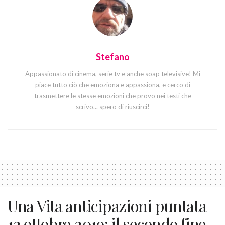
Stefano
Appassionato di cinema, serie tv e anche soap televisive! Mi
piace tutto ciò che emoziona e appassiona, e cerco di
trasmettere le stesse emozioni che provo nei testi che
scrivo... spero di riuscirci!
Una Vita anticipazioni puntata
12 ottobre 2019: il secondo fine