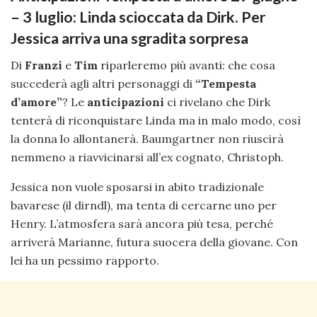
– 3 luglio: Linda scioccata da Dirk. Per
Jessica arriva una sgradita sorpresa
Di
Franzi
e
Tim
riparleremo più avanti: che cosa
succederà agli altri personaggi di
“Tempesta
d’amore”
? Le
anticipazioni
ci rivelano che Dirk
tenterà di riconquistare Linda ma in malo modo, così
la donna lo allontanerà. Baumgartner non riuscirà
nemmeno a riavvicinarsi all’ex cognato, Christoph.
Jessica non vuole sposarsi in abito tradizionale
bavarese (il dirndl), ma tenta di cercarne uno per
Henry. L’atmosfera sarà ancora più tesa, perché
arriverà Marianne, futura suocera della giovane. Con
lei ha un pessimo rapporto.