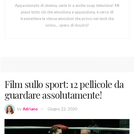
Appassionato di cinema, serie tv e anche soap televisive! Mi
piace tutto ciò che emoziona e appassiona, e cerco di
trasmettere le stesse emozioni che provo nei testi che
scrivo... spero di riuscirci!
Film sullo sport: 12 pellicole da
guardare assolutamente!
by
Adriano
Giugno 22, 2020