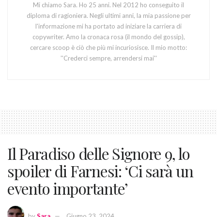
Mi chiamo Sara. Ho 25 anni. Nel 2012 ho conseguito il
diploma di ragioniera. Negli ultimi anni, la mia passione per
l'informazione mi ha portato ad iniziare la carriera di
copywriter. Amo la cronaca rosa (il mondo del gossip),
cercare scoop è ciò che più mi incuriosisce. Il mio motto:
''Crederci sempre, arrendersi mai''
Il Paradiso delle Signore 9, lo
spoiler di Farnesi: ‘Ci sarà un
evento importante’
by
Sara
Giugno 23, 2024