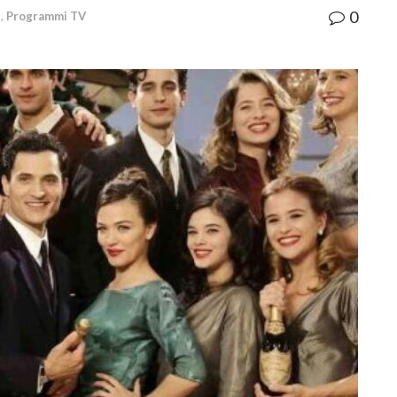
0
s
,
Programmi TV