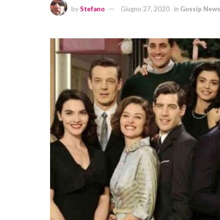
by
Stefano
Giugno 27, 2020
in
Gossip New