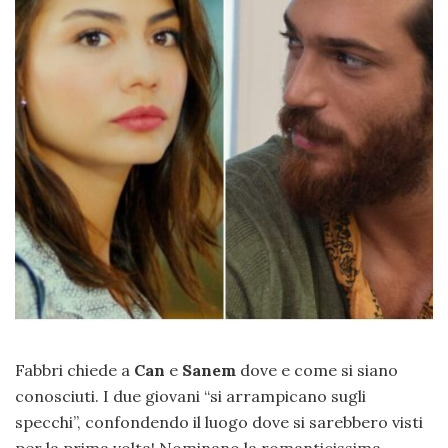
Fabbri chiede a
Can
e
Sanem
dove e come si siano
conosciuti. I due giovani “si arrampicano sugli
specchi”, confondendo il luogo dove si sarebbero visti