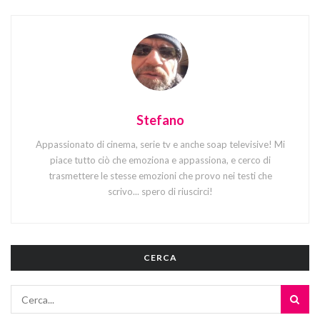
Stefano
Appassionato di cinema, serie tv e anche soap televisive! Mi
piace tutto ciò che emoziona e appassiona, e cerco di
trasmettere le stesse emozioni che provo nei testi che
scrivo... spero di riuscirci!
CERCA