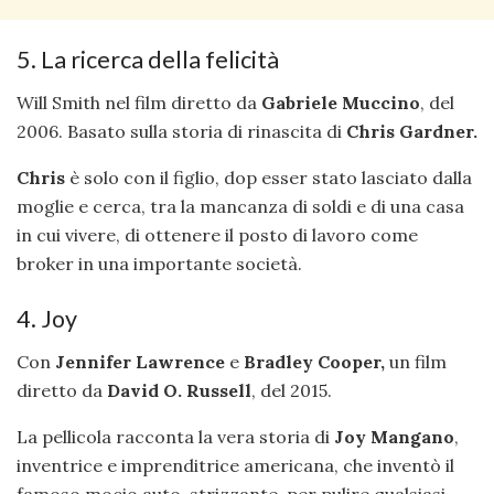
5. La ricerca della felicità
Will Smith nel film diretto da
Gabriele Muccino
, del
2006. Basato sulla storia di rinascita di
Chris Gardner.
Chris
è solo con il figlio, dop esser stato lasciato dalla
moglie e cerca, tra la mancanza di soldi e di una casa
in cui vivere, di ottenere il posto di lavoro come
broker in una importante società.
4. Joy
Con
Jennifer Lawrence
e
Bradley Cooper,
un film
diretto da
David O. Russell
, del 2015.
La pellicola racconta la vera storia di
Joy Mangano
,
inventrice e imprenditrice americana, che inventò il
famoso mocio auto-strizzante, per pulire qualsiasi