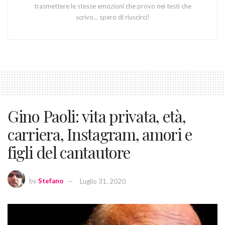
trasmettere le stesse emozioni che provo nei testi che
scrivo... spero di riuscirci!
Gino Paoli: vita privata, età,
carriera, Instagram, amori e
figli del cantautore
by
Stefano
Luglio 31, 2020