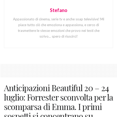
Stefano
Appassionato di cinema, serie tv e anche soap televisive! Mi
piace tutto ciò che emoziona e appassiona, e cerco di
trasmettere le stesse emozioni che provo nei testi che
scrivo... spero di riuscirci!
Anticipazioni Beautiful 20 – 24
luglio: Forrester sconvolta per la
scomparsa di Emma. I primi
sospetti si concentrano su