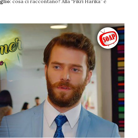
glio
: cosa ci raccontano? Alla “Fikri Harika” è