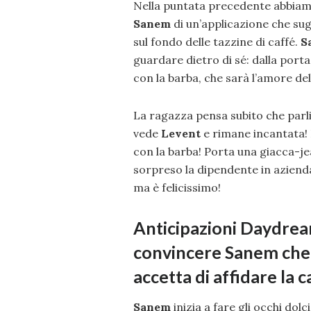
Nella puntata precedente abbiamo
Sanem
di un’applicazione che su
sul fondo delle tazzine di caffé.
S
guardare dietro di sé: dalla port
con la barba, che sarà l’amore dell
La ragazza pensa subito che parli de
vede
Levent
e rimane incantata! 
con la barba! Porta una giacca-je
sorpreso la dipendente in azienda,
ma è felicissimo!
Anticipazioni Daydrea
convincere Sanem che 
accetta di affidare la
Sanem
inizia a fare gli occhi dolc