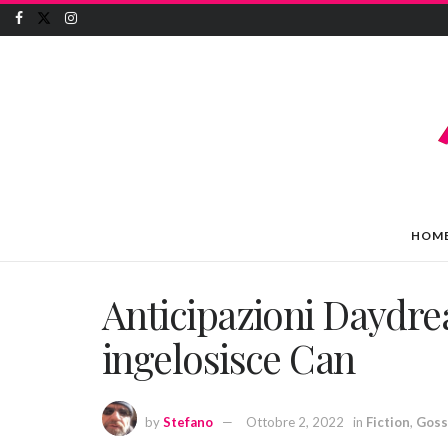
HOM
Anticipazioni Daydrea
ingelosisce Can
by
Stefano
Ottobre 2, 2022
in
Fiction
,
Goss