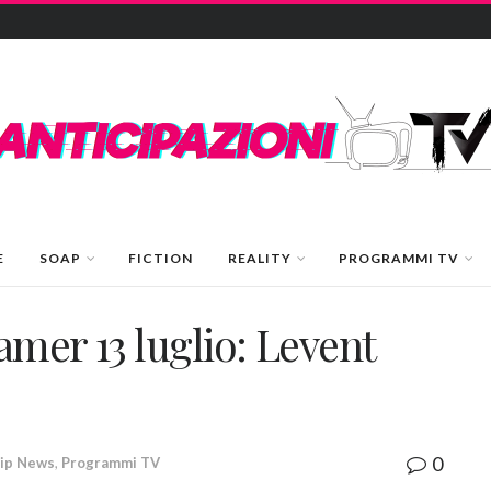
E
SOAP
FICTION
REALITY
PROGRAMMI TV
mer 13 luglio: Levent
0
ip News
,
Programmi TV