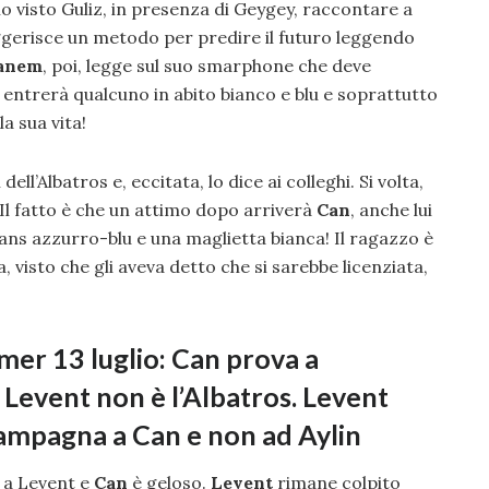
 visto Guliz, in presenza di Geygey, raccontare a
ggerisce un metodo per predire il futuro leggendo
anem
, poi, legge sul suo smarphone che deve
a entrerà qualcuno in abito bianco e blu e soprattutto
a sua vita!
ll’Albatros e, eccitata, lo dice ai colleghi. Si volta,
Il fatto è che un attimo dopo arriverà
Can
, anche lui
ans azzurro-blu e una maglietta bianca! Il ragazzo è
 visto che gli aveva detto che si sarebbe licenziata,
mer 13 luglio: Can prova a
Levent non è l’Albatros. Levent
 campagna a Can e non ad Aylin
i a Levent e
Can
è geloso.
Levent
rimane colpito