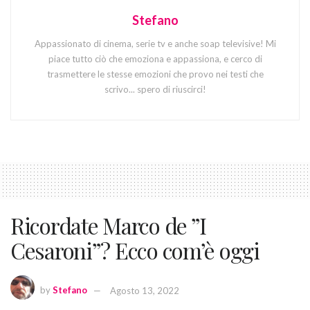
Stefano
Appassionato di cinema, serie tv e anche soap televisive! Mi
piace tutto ciò che emoziona e appassiona, e cerco di
trasmettere le stesse emozioni che provo nei testi che
scrivo... spero di riuscirci!
Ricordate Marco de ”I
Cesaroni”? Ecco com’è oggi
by
Stefano
Agosto 13, 2022