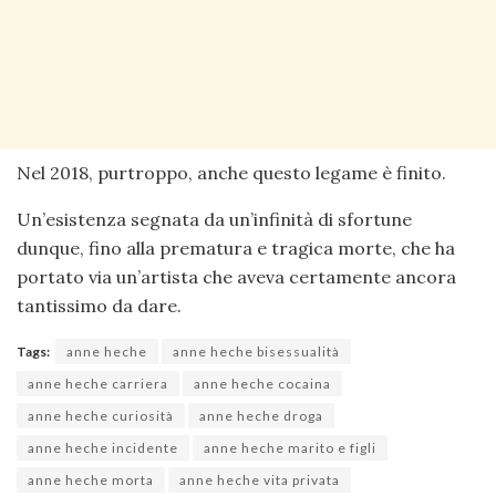
Nel 2018, purtroppo, anche questo legame è finito.
Un’esistenza segnata da un’infinità di sfortune
dunque, fino alla prematura e tragica morte, che ha
portato via un’artista che aveva certamente ancora
tantissimo da dare.
Tags:
anne heche
anne heche bisessualità
anne heche carriera
anne heche cocaina
anne heche curiosità
anne heche droga
anne heche incidente
anne heche marito e figli
anne heche morta
anne heche vita privata