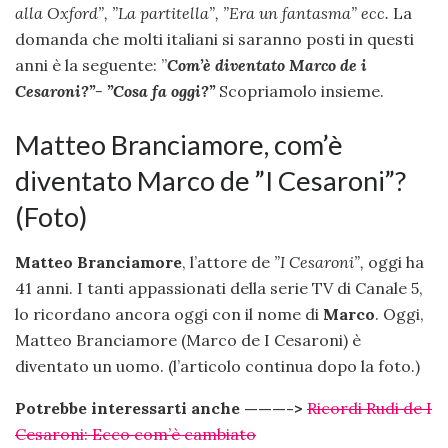
alla Oxford”, ”La partitella”, ”Era un fantasma” ecc.
La
domanda che molti italiani si saranno posti in questi
anni è la seguente: ”
Com’è diventato Marco de i
Cesaroni?”- ”Cosa fa oggi?”
Scopriamolo insieme.
Matteo Branciamore, com’è
diventato Marco de ”I Cesaroni”?
(Foto)
Matteo Branciamore
, l’attore de
”I Cesaroni”,
oggi ha
41 anni. I tanti appassionati della serie TV di Canale 5,
lo ricordano ancora oggi con il nome di
Marco
. Oggi,
Matteo Branciamore (Marco de I Cesaroni) è
diventato un uomo. (l’articolo continua dopo la foto.)
Potrebbe interessarti anche ———->
Ricordi Rudi de I
Cesaroni: Ecco com’è cambiato