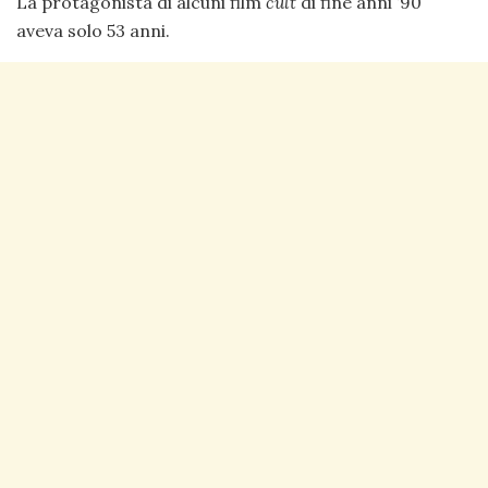
La protagonista di alcuni film
cult
di fine anni ’90
aveva solo 53 anni.