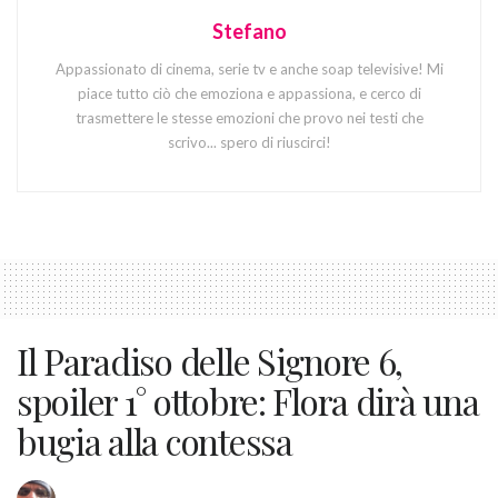
Stefano
Appassionato di cinema, serie tv e anche soap televisive! Mi
piace tutto ciò che emoziona e appassiona, e cerco di
trasmettere le stesse emozioni che provo nei testi che
scrivo... spero di riuscirci!
Il Paradiso delle Signore 6,
spoiler 1° ottobre: Flora dirà una
bugia alla contessa