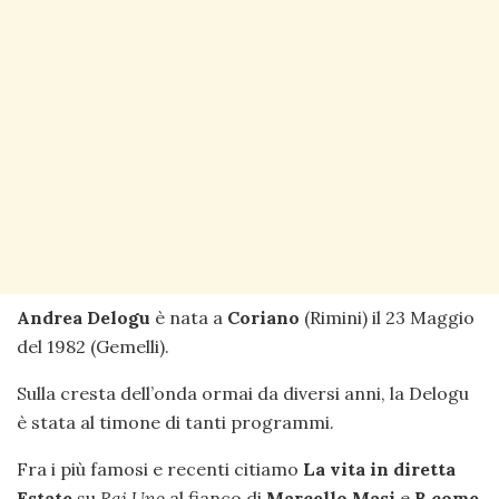
Andrea Delogu
è nata a
Coriano
(Rimini) il 23 Maggio
del 1982 (Gemelli).
Sulla cresta dell’onda ormai da diversi anni, la Delogu
è stata al timone di tanti programmi.
Fra i più famosi e recenti citiamo
La vita in diretta
Estate
su
Rai Uno
al fianco di
Marcello Masi
e
B come