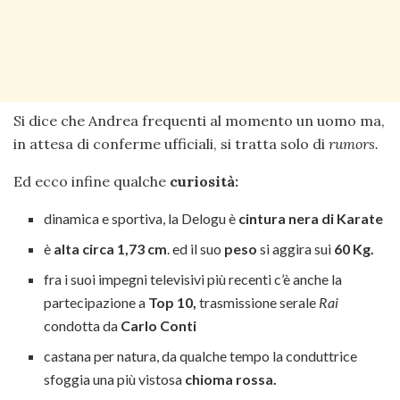
Si dice che Andrea frequenti al momento un uomo ma,
in attesa di conferme ufficiali, si tratta solo di
rumors.
Ed ecco infine qualche
curiosità:
dinamica e sportiva, la Delogu è
cintura nera di Karate
è
alta circa 1,73 cm
. ed il suo
peso
si aggira sui
60 Kg.
fra i suoi impegni televisivi più recenti c’è anche la
partecipazione a
Top 10,
trasmissione serale
Rai
condotta da
Carlo Conti
castana per natura, da qualche tempo la conduttrice
sfoggia una più vistosa
chioma rossa.