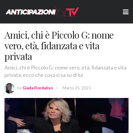
Amici, chi è Piccolo G: nome
vero, età, fidanzata e vita
privata
Amici, chi è Piccolo G: nome vero, età, fidanzata e vita
privata, ecco che cosa si sa su di lui
by
Giada Fiordaliso
Marzo 25, 2023