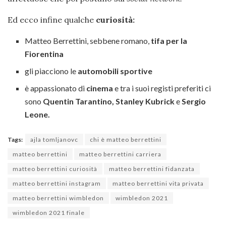
Ed ecco infine qualche
curiosità:
Matteo Berrettini, sebbene romano,
tifa per la
Fiorentina
gli piacciono le
automobili sportive
è appassionato di
cinema
e tra i suoi registi preferiti ci
sono
Quentin Tarantino,
Stanley Kubrick
e
Sergio
Leone.
Tags:
ajla tomljanovc
chi è matteo berrettini
matteo berrettini
matteo berrettini carriera
matteo berrettini curiosità
matteo berrettini fidanzata
matteo berrettini instagram
matteo berrettini vita privata
matteo berrettini wimbledon
wimbledon 2021
wimbledon 2021 finale