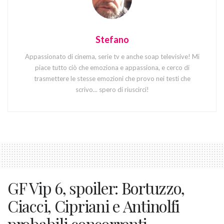
Stefano
Appassionato di cinema, serie tv e anche soap televisive! Mi
piace tutto ciò che emoziona e appassiona, e cerco di
trasmettere le stesse emozioni che provo nei testi che
scrivo... spero di riuscirci!
GF Vip 6, spoiler: Bortuzzo,
Ciacci, Cipriani e Antinolfi
probabili concorrenti