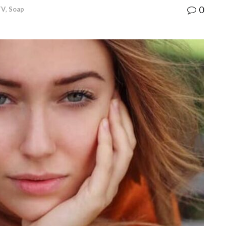
0
TV
,
Soap