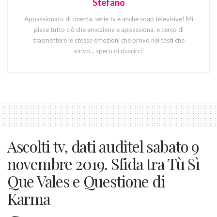
Stefano
Appassionato di cinema, serie tv e anche soap televisive! Mi
piace tutto ciò che emoziona e appassiona, e cerco di
trasmettere le stesse emozioni che provo nei testi che
scrivo... spero di riuscirci!
Ascolti tv, dati auditel sabato 9
novembre 2019. Sfida tra Tù Sì
Que Vales e Questione di
Karma