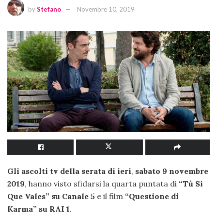
by
Stefano
Novembre 10, 2019
Gli ascolti tv della serata di ieri
,
sabato 9 novembre
2019
, hanno visto sfidarsi la quarta puntata di
“Tù Sì
Que Vales”
su Canale 5
e il film
“Questione di
Karma” su RAI 1
.