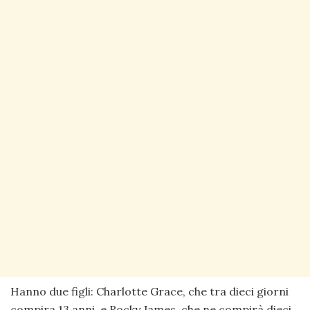
Hanno due figli: Charlotte Grace, che tra dieci giorni
compira 13 anni, e Rocky James, che ne compirà dieci