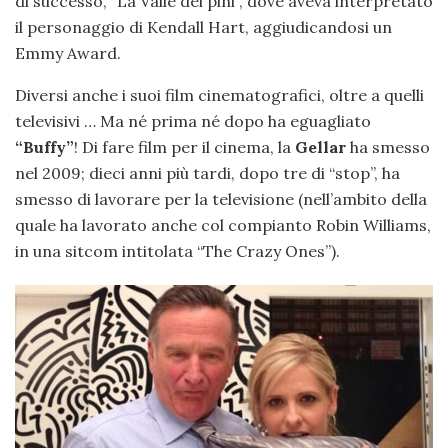
di successo, “La Valle dei pini”, dove aveva interpretato
il personaggio di Kendall Hart, aggiudicandosi un
Emmy Award.
Diversi anche i suoi film cinematografici, oltre a quelli
televisivi … Ma né prima né dopo ha eguagliato
“Buffy”
! Di fare film per il cinema, la
Gellar
ha smesso
nel 2009; dieci anni più tardi, dopo tre di “stop”, ha
smesso di lavorare per la televisione (nell’ambito della
quale ha lavorato anche col compianto Robin Williams,
in una sitcom intitolata “The Crazy Ones”).