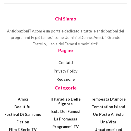
Chi Siamo
AnticipazioniTV.com è un portale dedicato a tutte le anticipazioni dei
programmi tv più famosi, come Uomini e Donne, Amici, il Grande
Fratello, l'Isola dei Famosi e molti altri!
Pagine
Contatti
Privacy Policy
Redazione
Categorie
Amici
Il Paradiso Delle
Tempesta D'amore
Signore
Beautiful
Temptation Island
Isola Dei Famosi
Festival Di Sanremo
Un Posto Al Sole
La Promessa
Fiction
Una Vita
Programmi TV
Film E Serie TV
Uncategorized