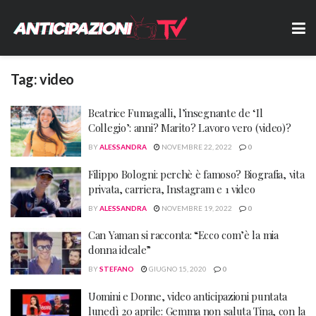
Tag:
video
Beatrice Fumagalli, l’insegnante de ‘Il
Collegio’: anni? Marito? Lavoro vero (video)?
BY
ALESSANDRA
NOVEMBRE 22, 2022
0
Filippo Bologni: perchè è famoso? Biografia, vita
privata, carriera, Instagram e 1 video
BY
ALESSANDRA
NOVEMBRE 19, 2022
0
Can Yaman si racconta: “Ecco com’è la mia
donna ideale”
BY
STEFANO
GIUGNO 15, 2020
0
Uomini e Donne, video anticipazioni puntata
lunedì 20 aprile: Gemma non saluta Tina, con la