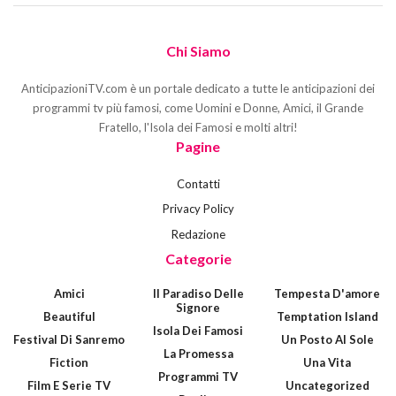
Chi Siamo
AnticipazioniTV.com è un portale dedicato a tutte le anticipazioni dei
programmi tv più famosi, come Uomini e Donne, Amici, il Grande
Fratello, l'Isola dei Famosi e molti altri!
Pagine
Contatti
Privacy Policy
Redazione
Categorie
Amici
Il Paradiso Delle
Tempesta D'amore
Signore
Beautiful
Temptation Island
Isola Dei Famosi
Festival Di Sanremo
Un Posto Al Sole
La Promessa
Fiction
Una Vita
Programmi TV
Film E Serie TV
Uncategorized