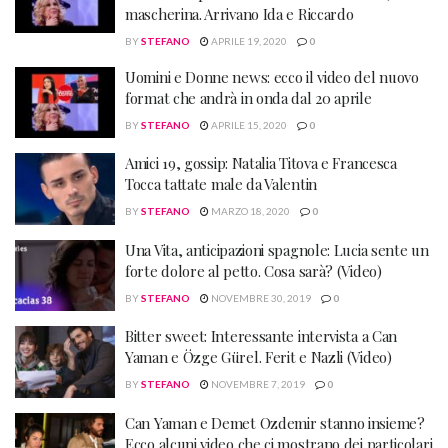
mascherina. Arrivano Ida e Riccardo
BY
STEFANO
APRILE 19, 2020
0
Uomini e Donne news: ecco il video del nuovo
format che andrà in onda dal 20 aprile
BY
STEFANO
APRILE 15, 2020
0
Amici 19, gossip: Natalia Titova e Francesca
Tocca tattate male da Valentin
BY
STEFANO
MARZO 18, 2020
0
Una Vita, anticipazioni spagnole: Lucia sente un
forte dolore al petto. Cosa sarà? (Video)
BY
STEFANO
NOVEMBRE 30, 2019
0
Bitter sweet: Interessante intervista a Can
Yaman e Özge Gürel. Ferit e Nazli (Video)
BY
STEFANO
NOVEMBRE 7, 2019
0
Can Yaman e Demet Ozdemir stanno insieme?
Ecco alcuni video che ci mostrano dei particolari