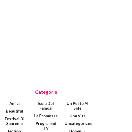
Categorie
Amici
Isola Dei
Un Posto Al
Famosi
Sole
Beautiful
La Promessa
Una Vita
Festival Di
Sanremo
Programmi
Uncategorized
TV
Fiction
Uomini E