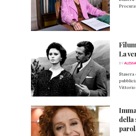
Procurat
Filum
La ve
BY
ALESS
Stasera 
pubblici
Vittorio 
Imma 
della
parol