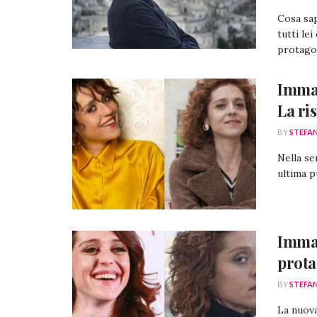
Cosa sap
tutti le
protagon
Imma 
La ri
BY
STEFA
Nella se
ultima p
Imma 
prota
BY
STEFA
La nuova