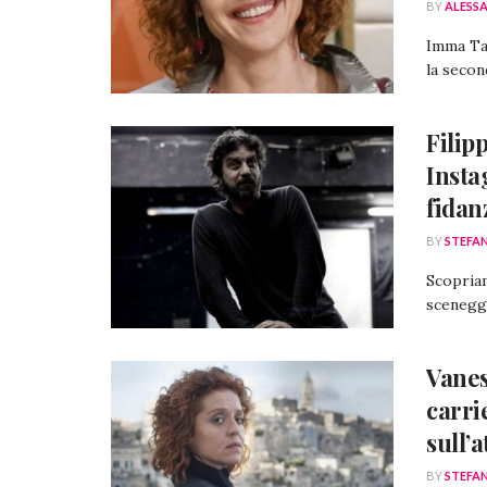
BY
ALESS
Imma Tat
la second
Filipp
Insta
fidan
BY
STEFA
Scopriam
sceneggi
Vanes
carri
sull’a
BY
STEFA