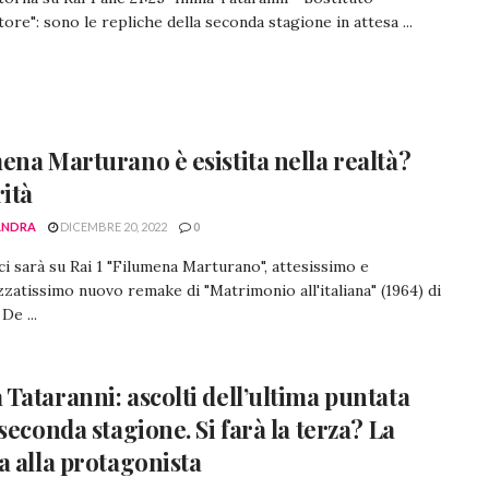
ore": sono le repliche della seconda stagione in attesa ...
ena Marturano è esistita nella realtà?
rità
ANDRA
DICEMBRE 20, 2022
0
ci sarà su Rai 1 "Filumena Marturano", attesissimo e
zzatissimo nuovo remake di "Matrimonio all'italiana" (1964) di
De ...
Tataranni: ascolti dell’ultima puntata
 seconda stagione. Si farà la terza? La
a alla protagonista