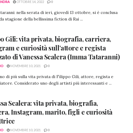
ANDRA
OTTOBRE 14, 2022
0
aranni: nella serata di ieri, giovedì 13 ottobre, si è conclusa
a stagione della bellissima fiction di Rai ...
o Gili: vita privata, biografia, carriera,
gram e curiosità sull’attore e regista
zato di Vanessa Scalera (Imma Tataranni)
NO
NOVEMBRE 10, 2021
0
o di più sulla vita privata di Filippo Gili, attore, regista e
atore. Considerato uno degli artisti più interessanti e ...
sa Scalera: vita privata, biografia,
era, Instagram, marito, figli e curiosità
ttrice
NO
NOVEMBRE 10, 2021
0