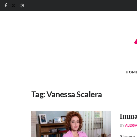
HOM
Tag:
Vanessa Scalera
Imma 
BY
ALESS
Stasera 