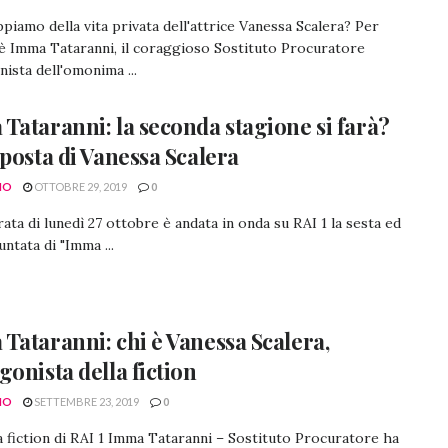
piamo della vita privata dell'attrice Vanessa Scalera? Per
i è Imma Tataranni, il coraggioso Sostituto Procuratore
ista dell'omonima ...
Tataranni: la seconda stagione si farà?
sposta di Vanessa Scalera
NO
OTTOBRE 29, 2019
0
rata di lunedì 27 ottobre è andata in onda su RAI 1 la sesta ed
untata di "Imma ...
Tataranni: chi è Vanessa Scalera,
gonista della fiction
NO
SETTEMBRE 23, 2019
0
 fiction di RAI 1 Imma Tataranni – Sostituto Procuratore ha