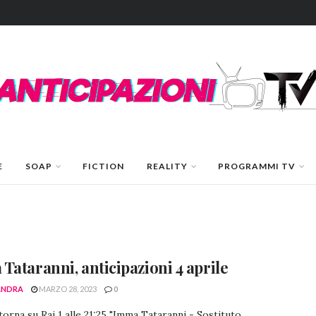
E
SOAP
FICTION
REALITY
PROGRAMMI TV
Tataranni, anticipazioni 4 aprile
ANDRA
MARZO 28, 2023
0
torna su Rai 1 alle 21:25 "Imma Tataranni - Sostituto