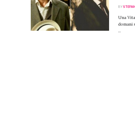
BY
STEFA
Una Vita
domani s
...