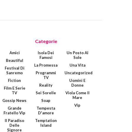
Categorie
Amici
Isola Dei
Un Posto Al
Famosi
Sole
Beautiful
La Promessa
Una Vita
Festival Di
Sanremo
Programmi
Uncategorized
TV
Fiction
Uomini E
Reality
Donne
Film E Serie
TV
Sei Sorelle
Viola Come Il
Mare
Gossip News
Soap
Vip
Grande
Tempesta
Fratello Vip
D'amore
Il Paradiso
Temptation
Delle
Island
Signore