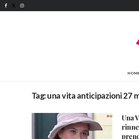
HOM
Tag:
una vita anticipazioni 27 
Una V
rinne
prend