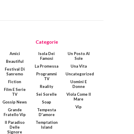
Categorie
Amici
Isola Dei
Un Posto Al
Famosi
Sole
Beautiful
La Promessa
Una Vita
Festival Di
Sanremo
Programmi
Uncategorized
TV
Fiction
Uomini E
Reality
Donne
Film E Serie
TV
Sei Sorelle
Viola Come Il
Mare
Gossip News
Soap
Vip
Grande
Tempesta
Fratello Vip
D'amore
Il Paradiso
Temptation
Delle
Island
Signore