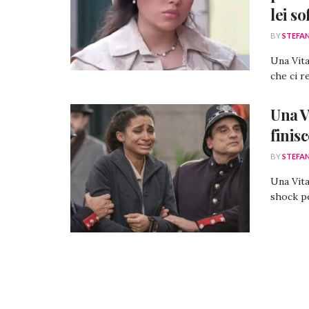
lei so
BY
STEFA
Una Vita
che ci r
Una V
finis
BY
STEFA
Una Vita
shock pe