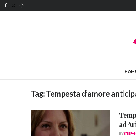
HOM
Tag:
Tempesta d’amore anticip
Tempe
ad Ar
BY
STEFA