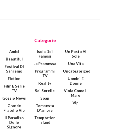
Categorie
Amici
Isola Dei
Un Posto Al
Famosi
Sole
Beautiful
La Promessa
Una Vita
Festival Di
Sanremo
Programmi
Uncategorized
TV
Fiction
Uomini E
Reality
Donne
Film E Serie
TV
Sei Sorelle
Viola Come Il
Mare
Gossip News
Soap
Vip
Grande
Tempesta
Fratello Vip
D'amore
Il Paradiso
Temptation
Delle
Island
Signore