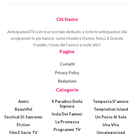
Chi Siamo
AnticipazioniTV.com è un portale dedicato a tutte le anticipazioni dei
programmi tv più famosi, come Uomini e Donne, Amici, il Grande
Fratello, l'Isola dei Famosi e molti altri!
Pagine
Contatti
Privacy Policy
Redazione
Categorie
Amici
Il Paradiso Delle
Tempesta D'amore
Signore
Beautiful
Temptation Island
Isola Dei Famosi
Festival Di Sanremo
Un Posto Al Sole
La Promessa
Fiction
Una Vita
Programmi TV
Film E Serie TV
Uncategorized