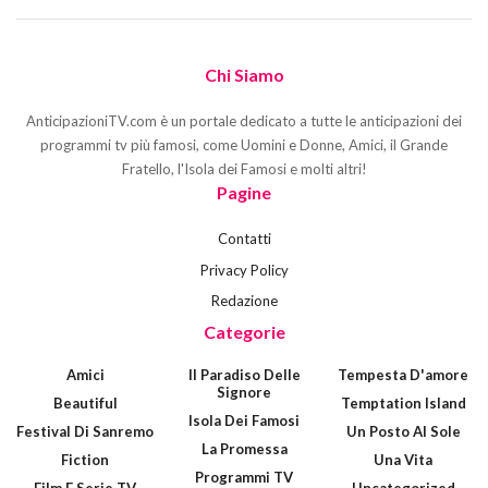
Chi Siamo
AnticipazioniTV.com è un portale dedicato a tutte le anticipazioni dei
programmi tv più famosi, come Uomini e Donne, Amici, il Grande
Fratello, l'Isola dei Famosi e molti altri!
Pagine
Contatti
Privacy Policy
Redazione
Categorie
Amici
Il Paradiso Delle
Tempesta D'amore
Signore
Beautiful
Temptation Island
Isola Dei Famosi
Festival Di Sanremo
Un Posto Al Sole
La Promessa
Fiction
Una Vita
Programmi TV
Film E Serie TV
Uncategorized