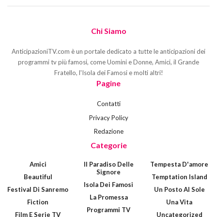
Chi Siamo
AnticipazioniTV.com è un portale dedicato a tutte le anticipazioni dei
programmi tv più famosi, come Uomini e Donne, Amici, il Grande
Fratello, l'Isola dei Famosi e molti altri!
Pagine
Contatti
Privacy Policy
Redazione
Categorie
Amici
Il Paradiso Delle
Tempesta D'amore
Signore
Beautiful
Temptation Island
Isola Dei Famosi
Festival Di Sanremo
Un Posto Al Sole
La Promessa
Fiction
Una Vita
Programmi TV
Film E Serie TV
Uncategorized