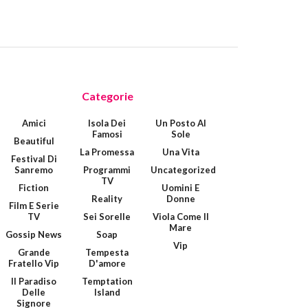
Categorie
Amici
Isola Dei
Un Posto Al
Famosi
Sole
Beautiful
La Promessa
Una Vita
Festival Di
Sanremo
Programmi
Uncategorized
TV
Fiction
Uomini E
Reality
Donne
Film E Serie
TV
Sei Sorelle
Viola Come Il
Mare
Gossip News
Soap
Vip
Grande
Tempesta
Fratello Vip
D'amore
Il Paradiso
Temptation
Delle
Island
Signore