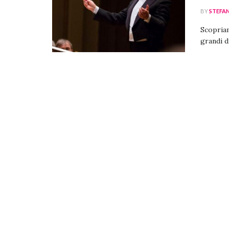
BY
STEFA
Scopriam
grandi di