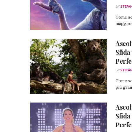
BY
STEFA
Come son
maggiore
Ascol
Sfida
Perfe
BY
STEFA
Come son
più grand
Ascolt
Sfida
Perfe