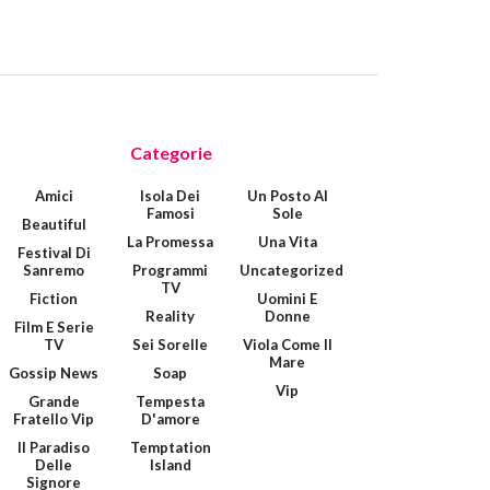
Categorie
Amici
Isola Dei
Un Posto Al
Famosi
Sole
Beautiful
La Promessa
Una Vita
Festival Di
Sanremo
Programmi
Uncategorized
TV
Fiction
Uomini E
Reality
Donne
Film E Serie
TV
Sei Sorelle
Viola Come Il
Mare
Gossip News
Soap
Vip
Grande
Tempesta
Fratello Vip
D'amore
Il Paradiso
Temptation
Delle
Island
Signore