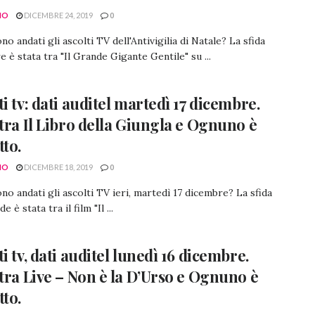
NO
DICEMBRE 24, 2019
0
o andati gli ascolti TV dell'Antivigilia di Natale? La sfida
 è stata tra "Il Grande Gigante Gentile" su ...
ti tv: dati auditel martedì 17 dicembre.
 tra Il Libro della Giungla e Ognuno è
tto.
NO
DICEMBRE 18, 2019
0
o andati gli ascolti TV ieri, martedì 17 dicembre? La sfida
e è stata tra il film "Il ...
i tv, dati auditel lunedì 16 dicembre.
 tra Live – Non è la D’Urso e Ognuno è
tto.