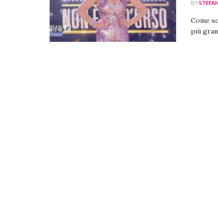
BY
STEFA
Come son
più gran