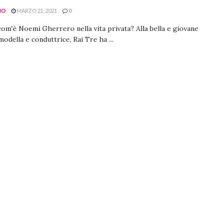
NO
MARZO 21, 2021
0
com'è Noemi Gherrero nella vita privata? Alla bella e giovane
 modella e conduttrice, Rai Tre ha ...