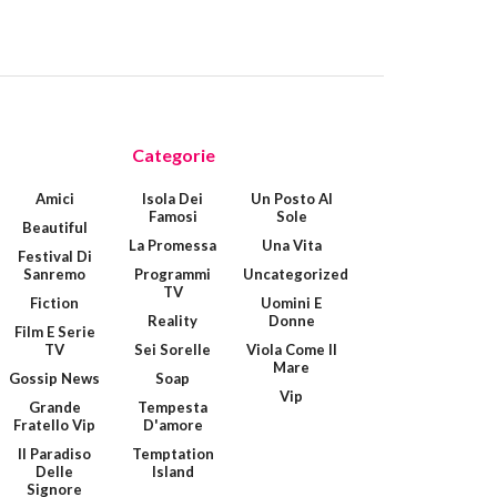
Categorie
Amici
Isola Dei
Un Posto Al
Famosi
Sole
Beautiful
La Promessa
Una Vita
Festival Di
Sanremo
Programmi
Uncategorized
TV
Fiction
Uomini E
Reality
Donne
Film E Serie
TV
Sei Sorelle
Viola Come Il
Mare
Gossip News
Soap
Vip
Grande
Tempesta
Fratello Vip
D'amore
Il Paradiso
Temptation
Delle
Island
Signore