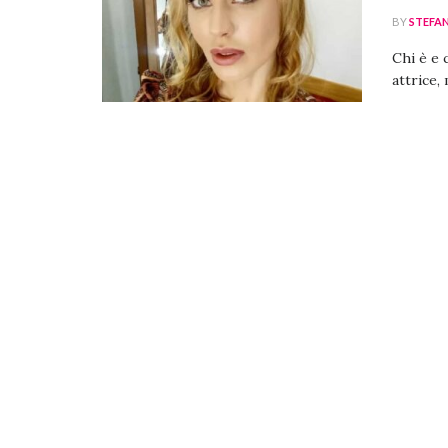
BY
STEFA
Chi è e 
attrice,