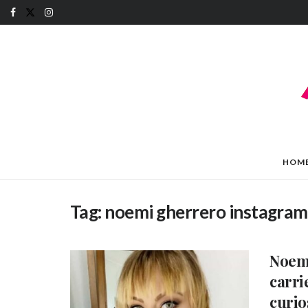
HOM
Tag:
noemi gherrero instagram
Noemi
carri
curio