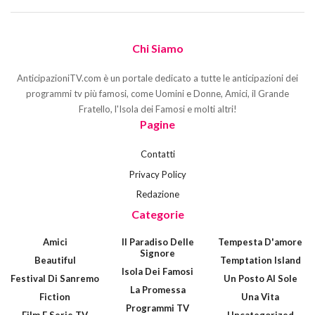
Chi Siamo
AnticipazioniTV.com è un portale dedicato a tutte le anticipazioni dei
programmi tv più famosi, come Uomini e Donne, Amici, il Grande
Fratello, l'Isola dei Famosi e molti altri!
Pagine
Contatti
Privacy Policy
Redazione
Categorie
Amici
Il Paradiso Delle
Tempesta D'amore
Signore
Beautiful
Temptation Island
Isola Dei Famosi
Festival Di Sanremo
Un Posto Al Sole
La Promessa
Fiction
Una Vita
Programmi TV
Film E Serie TV
Uncategorized