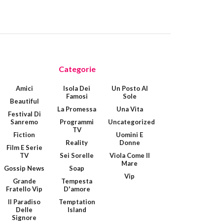
Categorie
Amici
Isola Dei
Un Posto Al
Famosi
Sole
Beautiful
La Promessa
Una Vita
Festival Di
Sanremo
Programmi
Uncategorized
TV
Fiction
Uomini E
Reality
Donne
Film E Serie
TV
Sei Sorelle
Viola Come Il
Mare
Gossip News
Soap
Vip
Grande
Tempesta
Fratello Vip
D'amore
Il Paradiso
Temptation
Delle
Island
Signore