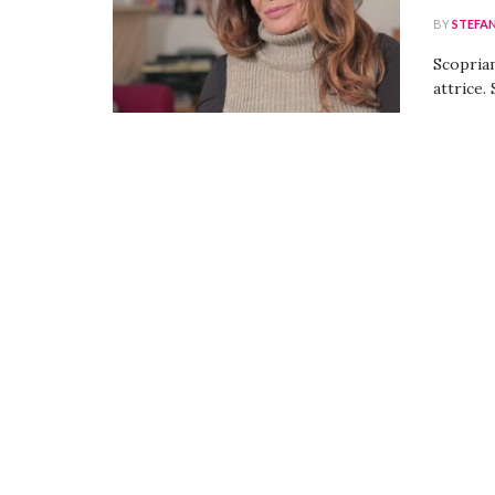
BY
STEFA
Scopriam
attrice. 