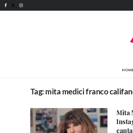
HOM
Tag:
mita medici franco califa
Mita M
Insta
canta