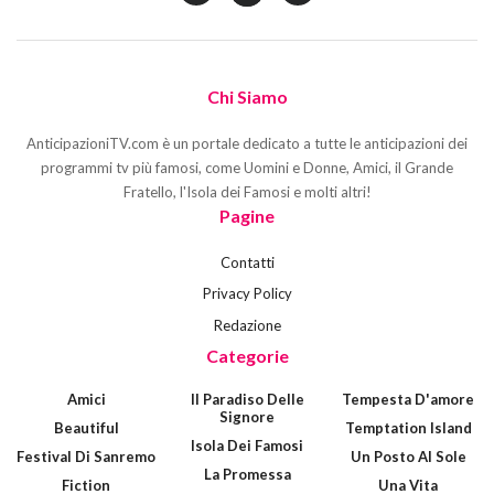
Chi Siamo
AnticipazioniTV.com è un portale dedicato a tutte le anticipazioni dei
programmi tv più famosi, come Uomini e Donne, Amici, il Grande
Fratello, l'Isola dei Famosi e molti altri!
Pagine
Contatti
Privacy Policy
Redazione
Categorie
Amici
Il Paradiso Delle
Tempesta D'amore
Signore
Beautiful
Temptation Island
Isola Dei Famosi
Festival Di Sanremo
Un Posto Al Sole
La Promessa
Fiction
Una Vita