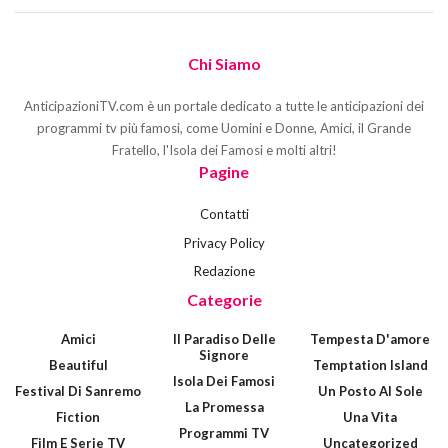
Chi Siamo
AnticipazioniTV.com è un portale dedicato a tutte le anticipazioni dei
programmi tv più famosi, come Uomini e Donne, Amici, il Grande
Fratello, l'Isola dei Famosi e molti altri!
Pagine
Contatti
Privacy Policy
Redazione
Categorie
Amici
Il Paradiso Delle
Tempesta D'amore
Signore
Beautiful
Temptation Island
Isola Dei Famosi
Festival Di Sanremo
Un Posto Al Sole
La Promessa
Fiction
Una Vita
Programmi TV
Film E Serie TV
Uncategorized