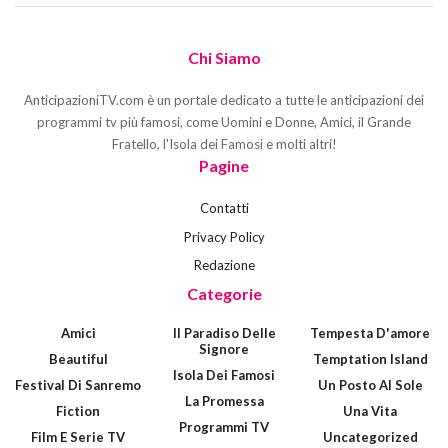
Chi Siamo
AnticipazioniTV.com è un portale dedicato a tutte le anticipazioni dei
programmi tv più famosi, come Uomini e Donne, Amici, il Grande
Fratello, l'Isola dei Famosi e molti altri!
Pagine
Contatti
Privacy Policy
Redazione
Categorie
Amici
Il Paradiso Delle
Tempesta D'amore
Signore
Beautiful
Temptation Island
Isola Dei Famosi
Festival Di Sanremo
Un Posto Al Sole
La Promessa
Fiction
Una Vita
Programmi TV
Film E Serie TV
Uncategorized