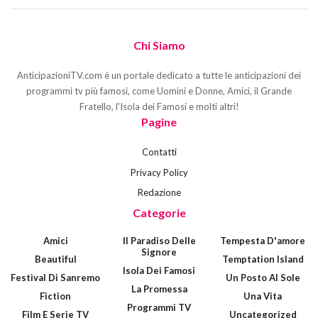
Chi Siamo
AnticipazioniTV.com è un portale dedicato a tutte le anticipazioni dei
programmi tv più famosi, come Uomini e Donne, Amici, il Grande
Fratello, l'Isola dei Famosi e molti altri!
Pagine
Contatti
Privacy Policy
Redazione
Categorie
Amici
Il Paradiso Delle
Tempesta D'amore
Signore
Beautiful
Temptation Island
Isola Dei Famosi
Festival Di Sanremo
Un Posto Al Sole
La Promessa
Fiction
Una Vita
Programmi TV
Film E Serie TV
Uncategorized