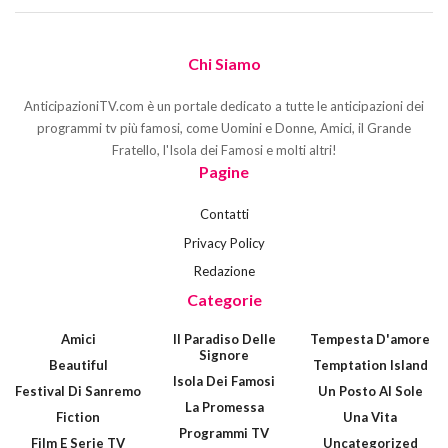
Chi Siamo
AnticipazioniTV.com è un portale dedicato a tutte le anticipazioni dei
programmi tv più famosi, come Uomini e Donne, Amici, il Grande
Fratello, l'Isola dei Famosi e molti altri!
Pagine
Contatti
Privacy Policy
Redazione
Categorie
Amici
Il Paradiso Delle
Tempesta D'amore
Signore
Beautiful
Temptation Island
Isola Dei Famosi
Festival Di Sanremo
Un Posto Al Sole
La Promessa
Fiction
Una Vita
Programmi TV
Film E Serie TV
Uncategorized