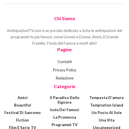
Chi Siamo
AnticipazioniTV.com è un portale dedicato a tutte le anticipazioni dei
programmi tv più famosi, come Uomini e Donne, Amici, il Grande
Fratello, l'Isola dei Famosi e molti altri!
Pagine
Contatti
Privacy Policy
Redazione
Categorie
Amici
Il Paradiso Delle
Tempesta D'amore
Signore
Beautiful
Temptation Island
Isola Dei Famosi
Festival Di Sanremo
Un Posto Al Sole
La Promessa
Fiction
Una Vita
Programmi TV
Film E Serie TV
Uncategorized