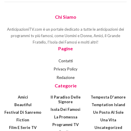
Chi Siamo
AnticipazioniTV.com è un portale dedicato a tutte le anticipazioni dei
programmi tv più famosi, come Uomini e Donne, Amici, il Grande
Fratello, l'Isola dei Famosi e molti altri!
Pagine
Contatti
Privacy Policy
Redazione
Categorie
Amici
Il Paradiso Delle
Tempesta D'amore
Signore
Beautiful
Temptation Island
Isola Dei Famosi
Festival Di Sanremo
Un Posto Al Sole
La Promessa
Fiction
Una Vita
Programmi TV
Film E Serie TV
Uncategorized