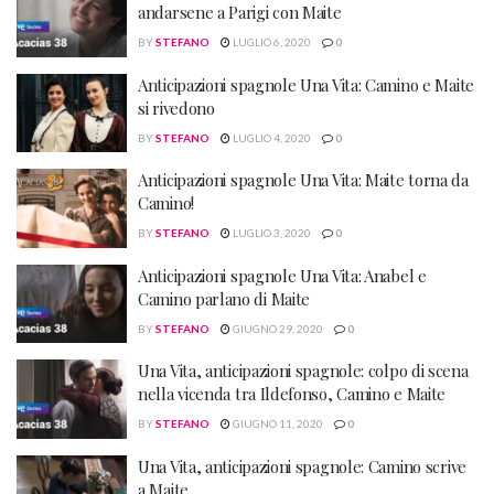
andarsene a Parigi con Maite
BY
STEFANO
LUGLIO 6, 2020
0
Anticipazioni spagnole Una Vita: Camino e Maite
si rivedono
BY
STEFANO
LUGLIO 4, 2020
0
Anticipazioni spagnole Una Vita: Maite torna da
Camino!
BY
STEFANO
LUGLIO 3, 2020
0
Anticipazioni spagnole Una Vita: Anabel e
Camino parlano di Maite
BY
STEFANO
GIUGNO 29, 2020
0
Una Vita, anticipazioni spagnole: colpo di scena
nella vicenda tra Ildefonso, Camino e Maite
BY
STEFANO
GIUGNO 11, 2020
0
Una Vita, anticipazioni spagnole: Camino scrive
a Maite