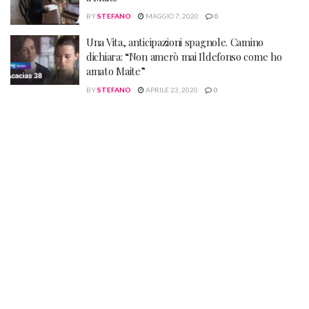
BY
STEFANO
MAGGIO 7, 2020
0
Una Vita, anticipazioni spagnole. Camino
dichiara: “Non amerò mai Ildefonso come ho
amato Maite”
BY
STEFANO
APRILE 23, 2020
0