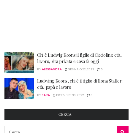
Chi è Ludwig Koons il figlio di Cicciolina: età,
lavoro, vita privata e cosa fa oggi
BY
ALESSANDRA
GENNAIO 22, 2023
0
Ludwing Koons, chi è il figlio di Ilona Staller:
età, papà e lavoro
BY
SARA
DICEMBRE 30, 2022
0
CERCA