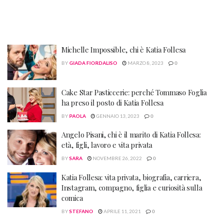
Michelle Impossible, chi è Katia Follesa
BY
GIADA FIORDALISO
MARZO 8, 2023
0
Cake Star Pasticcerie: perché Tommaso Foglia
ha preso il posto di Katia Follesa
BY
PAOLA
GENNAIO 13, 2023
0
Angelo Pisani, chi è il marito di Katia Follesa:
età, figli, lavoro e vita privata
BY
SARA
NOVEMBRE 26, 2022
0
Katia Follesa: vita privata, biografia, carriera,
Instagram, compagno, figlia e curiosità sulla
comica
BY
STEFANO
APRILE 11, 2021
0