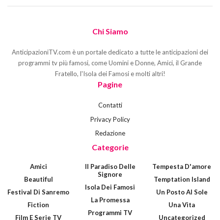
Chi Siamo
AnticipazioniTV.com è un portale dedicato a tutte le anticipazioni dei
programmi tv più famosi, come Uomini e Donne, Amici, il Grande
Fratello, l'Isola dei Famosi e molti altri!
Pagine
Contatti
Privacy Policy
Redazione
Categorie
Amici
Il Paradiso Delle
Tempesta D'amore
Signore
Beautiful
Temptation Island
Isola Dei Famosi
Festival Di Sanremo
Un Posto Al Sole
La Promessa
Fiction
Una Vita
Programmi TV
Film E Serie TV
Uncategorized